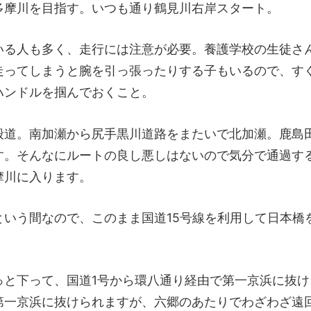
多摩川を目指す。いつも通り鶴見川右岸スタート。
いる人も多く、走行には注意が必要。養護学校の生徒さ
走ってしまうと腕を引っ張ったりする子もいるので、す
ハンドルを掴んでおくこと。
般道。南加瀬から尻手黒川道路をまたいで北加瀬。鹿島田
す。そんなにルートの良し悪しはないので気分で通過す
摩川に入ります。
という間なので、このまま国道15号線を利用して日本橋
っと下って、国道1号から環八通り経由で第一京浜に抜け
第一京浜に抜けられますが、六郷のあたりでわざわざ遠