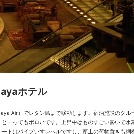
jayaホテル
rjaya Air）でレダン島まで移動します。宿泊施設のグ
。とーってもボロいです。上昇中はものすごい勢いで水
シートはパイプいすレベルですし、頭上の荷物置きも網