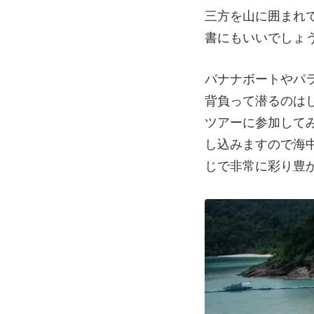
三方を山に囲まれ
書にもいいでしょ
バナナボートやパ
背負って潜るのは
ツアーに参加して
し込みますので海
じで非常に彩り豊