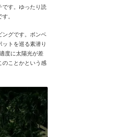
チです。ゆったり読
です。
ビングです。ボンベ
ポットを巡る素潜り
適度に太陽光が差
このことかという感