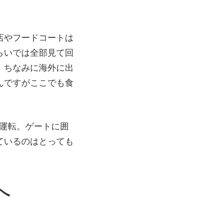
店やフードコートは
らいでは全部見て回
。ちなみに海外に出
んですがここでも食
運転。ゲートに囲
ているのはとっても
へ