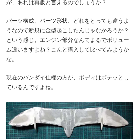
が、あれは再販と言えるのでしょうか？
パーツ構成、パーツ形状、どれをとっても違うよ
うなので新規に金型起こしたんじゃなかろうか？
という感じ。エンジン部分なんてまるでボリュー
ム違いますよね？こんど購入して比べてみようか
な。
現在のバンダイ仕様の方が、ボディはボテッとし
ているんですよね。