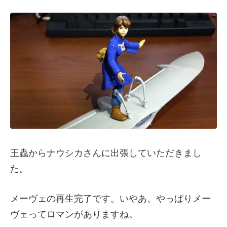
王蟲からナウシカさんに出張していただきまし
た。
メーヴェの再生完了です。いやあ、やっぱりメー
ヴェってロマンがありますね。