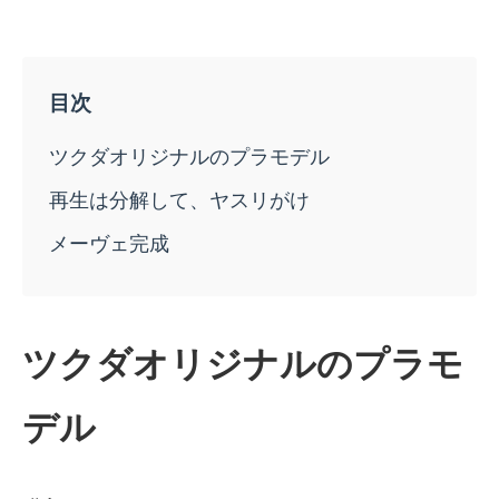
ツクダオリジナルのプラモデル
再生は分解して、ヤスリがけ
メーヴェ完成
ツクダオリジナルのプラモ
デル