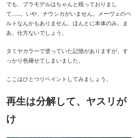
でも、プラモデルはちゃんと残っておりまし
て……。いや、ナウシカがいません。メーヴェのベ
ルトなんかもありません。ほんとに本体のみ。ま
あ、仕方ないでしょう。
タミヤカラーで塗っていた記憶がありますが、す
っかり色褪せてしまいました。
ここはひとつリペイントしてみましょう。
再生は分解して、ヤスリが
け