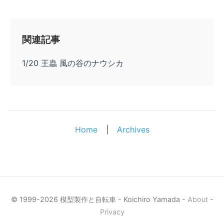
関連記事
1/20 王蟲 風の谷のナウシカ
Home
|
Archives
© 1999-2026 模型製作と自転車 - Koichiro Yamada -
About
-
Privacy