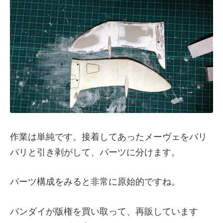
作業は単純です。接着してあったメーヴェをバリ
バリと引き剥がして、パーツに分けます。
パーツ構成をみると非常に原始的ですね。
バンダイが版権を買い取って、再販しています