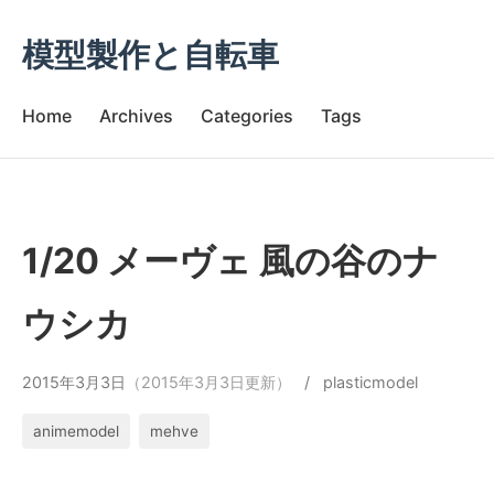
模型製作と自転車
Home
Archives
Categories
Tags
1/20 メーヴェ 風の谷のナ
ウシカ
2015年3月3日
（2015年3月3日更新）
/
plasticmodel
animemodel
mehve