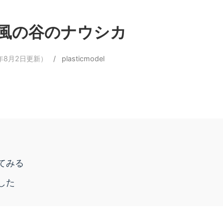
蟲 風の谷のナウシカ
8年8月2日更新）
/
plasticmodel
てみる
した