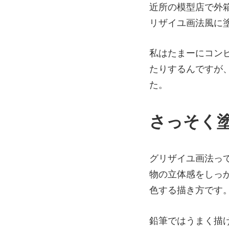
近所の模型店で外
リザイユ画法風に
私はたまーにコン
たりするんですが
た。
さっそく
グリザイユ画法っ
物の立体感をしっ
色する描き方です
鉛筆ではうまく描