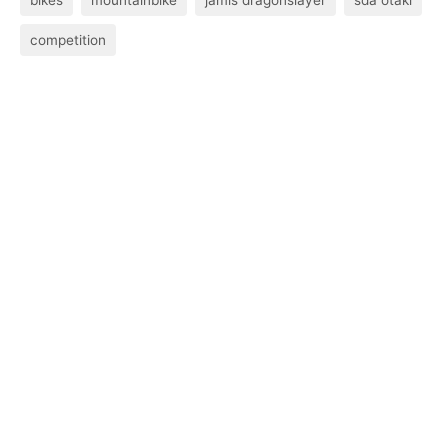
bikes
mountainbike
jamis dragonslayer
sda otaki
competition