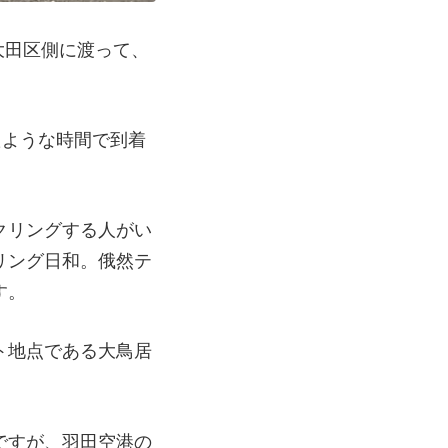
大田区側に渡って、
たような時間で到着
クリングする人がい
リング日和。俄然テ
す。
ト地点である大鳥居
ですが、羽田空港の